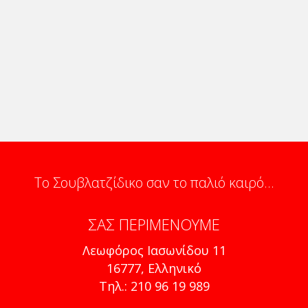
Το Σουβλατζίδικο σαν το παλιό καιρό...
ΣΑΣ ΠΕΡΙΜΈΝΟΥΜΕ
Λεωφόρος Ιασωνίδου 11
16777, Ελληνικό
Τηλ.: 210 96 19 989