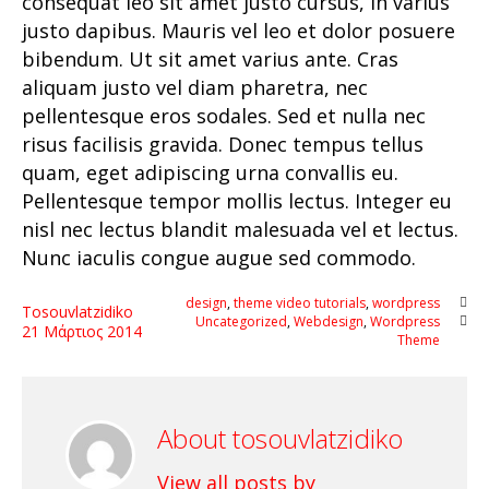
consequat leo sit amet justo cursus, in varius
justo dapibus. Mauris vel leo et dolor posuere
bibendum. Ut sit amet varius ante. Cras
aliquam justo vel diam pharetra, nec
pellentesque eros sodales. Sed et nulla nec
risus facilisis gravida. Donec tempus tellus
quam, eget adipiscing urna convallis eu.
Pellentesque tempor mollis lectus. Integer eu
nisl nec lectus blandit malesuada vel et lectus.
Nunc iaculis congue augue sed commodo.
design
,
theme video tutorials
,
wordpress
Tosouvlatzidiko
Uncategorized
,
Webdesign
,
Wordpress
21
Μάρτιος
2014
Theme
About tosouvlatzidiko
View all posts by