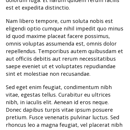
dolorum fuga. Et harum quidem rerum facilis
est et expedita distinctio.
Nam libero tempore, cum soluta nobis est
eligendi optio cumque nihil impedit quo minus
id quod maxime placeat facere possimus,
omnis voluptas assumenda est, omnis dolor
repellendus. Temporibus autem quibusdam et
aut officiis debitis aut rerum necessitatibus
saepe eveniet ut et voluptates repudiandae
sint et molestiae non recusandae.
Sed eget enim feugiat, condimentum nibh
vitae, egestas tellus. Curabitur eu ultrices
nibh, in iaculis elit. Aenean id eros neque.
Donec dapibus turpis vitae ipsum posuere
pretium. Fusce venenatis pulvinar luctus. Sed
rhoncus leo a magna feugiat, vel placerat nibh