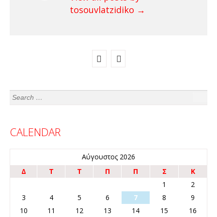
tosouvlatzidiko
→
CALENDAR
Αύγουστος 2026
Δ
Τ
Τ
Π
Π
Σ
Κ
1
2
3
4
5
6
7
8
9
10
11
12
13
14
15
16